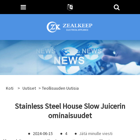
Koti
>
Uutiset
>
Teollisuuden Uutisia
Stainless Steel House Slow Juicerin
ominaisuudet
●
2024-06-15
●
4
●
Jätä minulle viesti