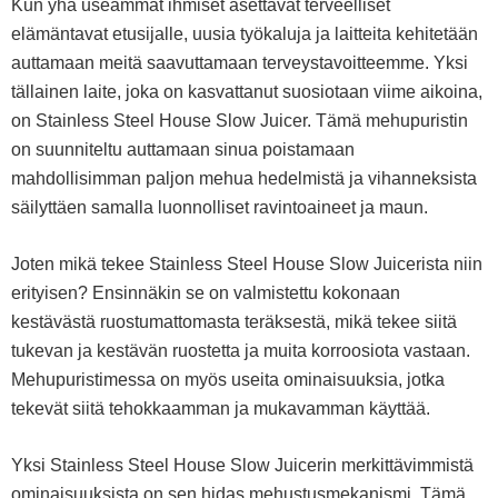
Kun yhä useammat ihmiset asettavat terveelliset
elämäntavat etusijalle, uusia työkaluja ja laitteita kehitetään
auttamaan meitä saavuttamaan terveystavoitteemme. Yksi
tällainen laite, joka on kasvattanut suosiotaan viime aikoina,
on Stainless Steel House Slow Juicer. Tämä mehupuristin
on suunniteltu auttamaan sinua poistamaan
mahdollisimman paljon mehua hedelmistä ja vihanneksista
säilyttäen samalla luonnolliset ravintoaineet ja maun.
Joten mikä tekee Stainless Steel House Slow Juicerista niin
erityisen? Ensinnäkin se on valmistettu kokonaan
kestävästä ruostumattomasta teräksestä, mikä tekee siitä
tukevan ja kestävän ruostetta ja muita korroosiota vastaan.
Mehupuristimessa on myös useita ominaisuuksia, jotka
tekevät siitä tehokkaamman ja mukavamman käyttää.
Yksi Stainless Steel House Slow Juicerin merkittävimmistä
ominaisuuksista on sen hidas mehustusmekanismi. Tämä