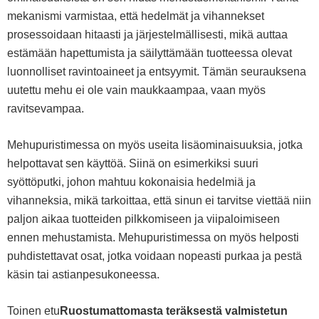
mekanismi varmistaa, että hedelmät ja vihannekset
prosessoidaan hitaasti ja järjestelmällisesti, mikä auttaa
estämään hapettumista ja säilyttämään tuotteessa olevat
luonnolliset ravintoaineet ja entsyymit. Tämän seurauksena
uutettu mehu ei ole vain maukkaampaa, vaan myös
ravitsevampaa.
Mehupuristimessa on myös useita lisäominaisuuksia, jotka
helpottavat sen käyttöä. Siinä on esimerkiksi suuri
syöttöputki, johon mahtuu kokonaisia ​​hedelmiä ja
vihanneksia, mikä tarkoittaa, että sinun ei tarvitse viettää niin
paljon aikaa tuotteiden pilkkomiseen ja viipaloimiseen
ennen mehustamista. Mehupuristimessa on myös helposti
puhdistettavat osat, jotka voidaan nopeasti purkaa ja pestä
käsin tai astianpesukoneessa.
Toinen etu
Ruostumattomasta teräksestä valmistetun