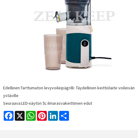
Edellinen:
Tarttumaton levyvoileipägrilli: Täydellinen keittiölaite voileivän
ystäville
Seuraava:
LED-näytön 5L ilmarasvakeittimen edut
Facebook
X
WhatsApp
Pinterest
LinkedIn
Share