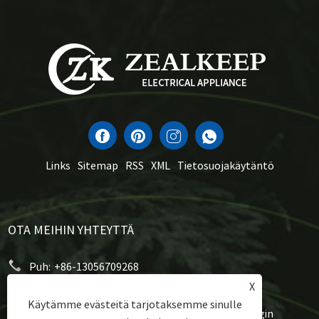
Links
Sitemap
RSS
XML
Tietosuojakäytäntö
OTA MEIHIN YHTEYTTÄ
Puh:
+86-13056709268
X
Sähköposti:
sales1@zealkeep.com
Käytämme evästeitä tarjotaksemme sinulle
Osoite:
Saint Street, Cixi City ja City City, Zhejiangin